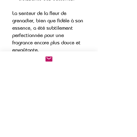
La senteur de la fleur de
grenadier, bien que fidèle à son
essence, a été subtilement
perfectionnée pour une
fragrance encore plus douce et
envoûtante.
Profitez de la nouvelle texture
onctueuse de BÔ pour une
application tout en douceur,
renforçant votre sensation de
confort tout au long de la
journée.
38% du total des ingrédients
sont issus de l’Agriculture
Biologique