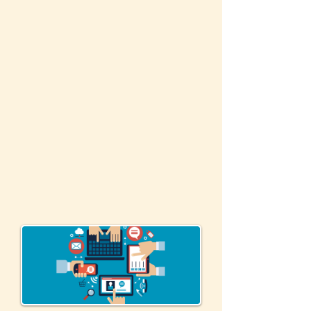
La distribution
digitale & la
consigne :